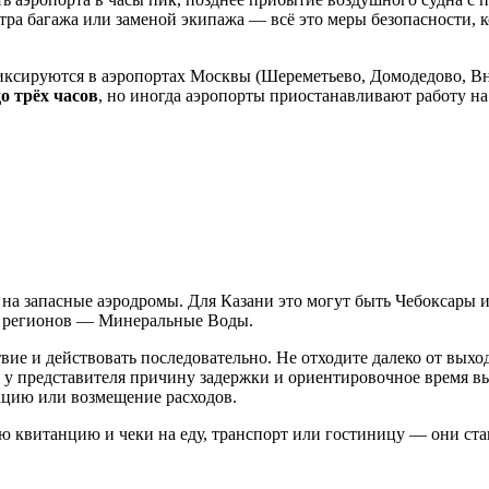
тра багажа или заменой экипажа — всё это меры безопасности, 
ксируются в аэропортах Москвы (Шереметьево, Домодедово, Вну
до трёх часов
, но иногда аэропорты приостанавливают работу н
 на запасные аэродромы. Для Казани это могут быть Чебоксар
х регионов — Минеральные Воды.
вие и действовать последовательно. Не отходите далеко от вых
е у представителя причину задержки и ориентировочное время в
сацию или возмещение расходов.
ю квитанцию и чеки на еду, транспорт или гостиницу — они ста