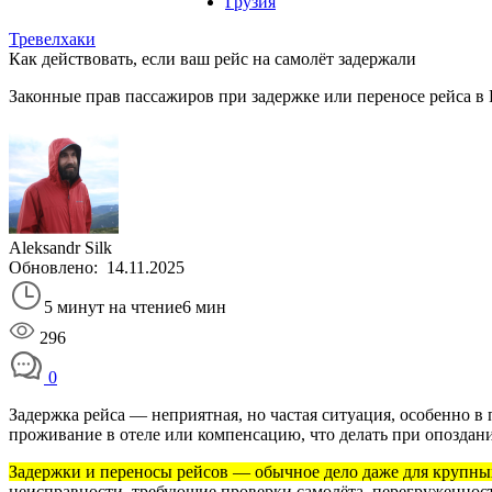
Грузия
Тревелхаки
Как действовать, если ваш рейс на самолёт задержали
Законные прав пассажиров при задержке или переносе рейса в 
Aleksandr Silk
Обновлено:
14.11.2025
5 минут на чтение
6 мин
296
0
Задержка рейса — неприятная, но частая ситуация, особенно в 
проживание в отеле или компенсацию, что делать при опоздан
Задержки и переносы рейсов — обычное дело даже для крупны
неисправности, требующие проверки самолёта, перегруженност