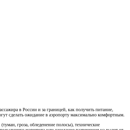
пассажира в России и за границей, как получить питание,
огут сделать ожидание в аэропорту максимально комфортным.
(туман, гроза, обледенение полосы), технические
 предыдущего маршрута или ожидание разрешения на вылет от