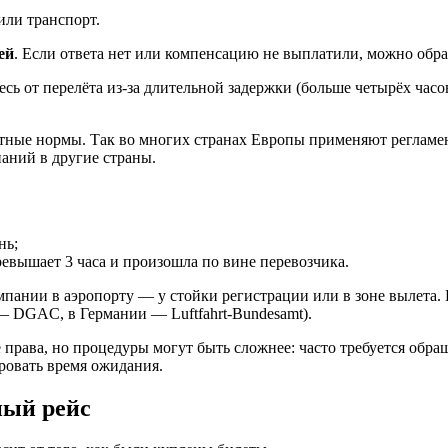
или транспорт.
ей
. Если ответа нет или компенсацию не выплатили, можно обра
сь от перелёта из-за длительной задержки (больше четырёх часо
естные нормы. Так во многих странах Европы применяют регламе
аний в другие страны.
нь;
ревышает 3 часа и произошла по вине перевозчика.
пании в аэропорту — у стойки регистрации или в зоне вылета. 
— DGAC, в Германии — Luftfahrt-Bundesamt).
 права, но процедуры могут быть сложнее: часто требуется обр
ровать время ожидания.
ный рейс