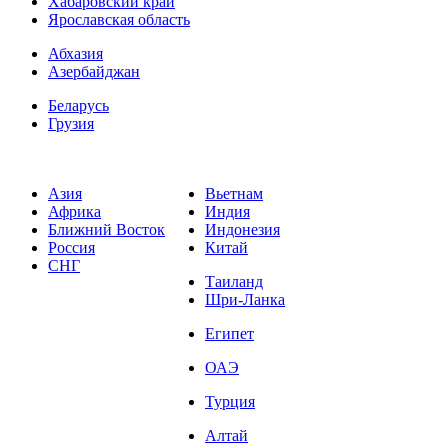
Хабаровский край
Ярославская область
Абхазия
Азербайджан
Беларусь
Грузия
Азия
Вьетнам
Африка
Индия
Ближний Восток
Индонезия
Россия
Китай
СНГ
Таиланд
Шри-Ланка
Египет
ОАЭ
Турция
Алтай