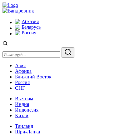
Абхазия
Беларусь
Россия
Азия
Африка
Ближний Восток
Россия
СНГ
Вьетнам
Индия
Индонезия
Китай
Таиланд
Шри-Ланка