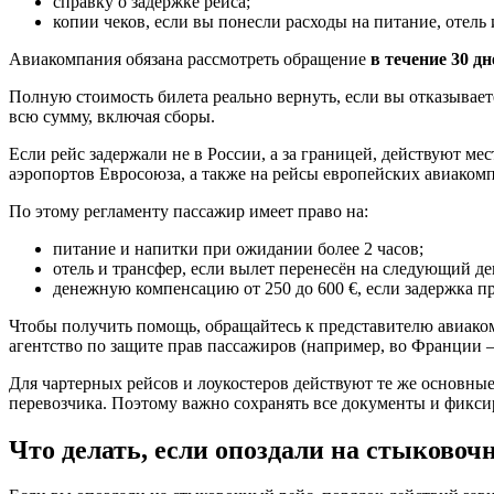
справку о задержке рейса;
копии чеков, если вы понесли расходы на питание, отель 
Авиакомпания обязана рассмотреть обращение
в течение 30 дн
Полную стоимость билета реально вернуть, если вы отказываете
всю сумму, включая сборы.
Если рейс задержали не в России, а за границей, действуют м
аэропортов Евросоюза, а также на рейсы европейских авиакомп
По этому регламенту пассажир имеет право на:
питание и напитки при ожидании более 2 часов;
отель и трансфер, если вылет перенесён на следующий де
денежную компенсацию от 250 до 600 €, если задержка п
Чтобы получить помощь, обращайтесь к представителю авиаком
агентство по защите прав пассажиров (например, во Франции 
Для чартерных рейсов и лоукостеров действуют те же основные
перевозчика. Поэтому важно сохранять все документы и фикси
Что делать, если опоздали на стыковоч