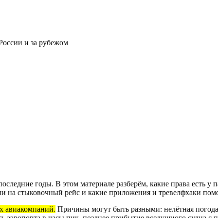
России и за рубежом
последние годы. В этом материале разберём, какие права есть у 
ии на стыковочный рейс и какие приложения и тревелфхаки пом
х авиакомпаний.
Причины могут быть разными: нелётная погода 
ь аэропорта в часы пик, позднее прибытие воздушного судна с