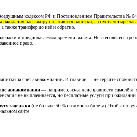
Воздушным кодексом РФ и Постановлением Правительства № 641.
са ожидания пассажиру полагаются напитки, а спустя четыре час
а также трансфер до неё и обратно.
держки и предполагаемом времени вылета. Не стесняйтесь требо
законное право.
апитки за счёт авиакомпании. И главное — не теряйте спокойств
ине авиакомпании
— например, из-за неисправности самолёта,
енсация не выплачивается, но бесплатные услуги при ожидании 
нуту задержки
(не больше 50 % стоимости билета). Чтобы получ
иальном сайте.