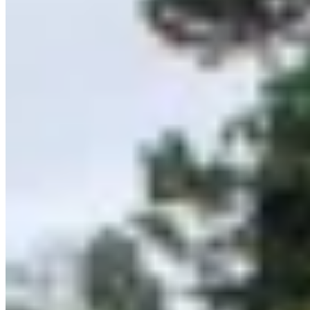
Детские билеты на самолёт: как сэкономить до 50% на
перелётах по России
Чартеры в Азию в 2026 году: запуск новых направлений
Сейчас читают 👀
На «Ласточке» в Абхазию: как быстро добраться из Адлера в
Сухум
Время в пути «Диоскурии» 3,5 часа
Из Санкт-Петербурга в Калининград на пароме через
Балтийское море
Не круизный лайнер, но всё же
«Поезд Победы»: сохраним память вместе!
Вход бесплатный, но количество билетов ограничено
Возобновилось паромное сообщение между Сочи и Трабзоном
С 5 ноября, теперь официально
Как добраться до Калининграда и что нужно учесть туристам
5 проверенных способов