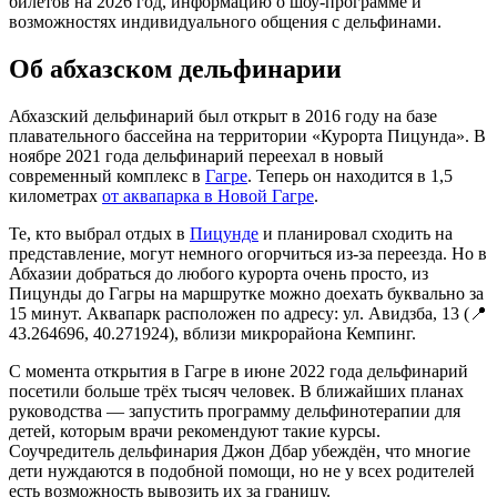
билетов на 2026 год, информацию о шоу-программе и
возможностях индивидуального общения с дельфинами.
Об абхазском дельфинарии
Абхазский дельфинарий был открыт в 2016 году на базе
плавательного бассейна на территории «Курорта Пицунда». В
ноябре 2021 года дельфинарий переехал в новый
современный комплекс в
Гагре
. Теперь он находится в 1,5
километрах
от аквапарка в Новой Гагре
.
Те, кто выбрал отдых в
Пицунде
и планировал сходить на
представление, могут немного огорчиться из-за переезда. Но в
Абхазии добраться до любого курорта очень просто, из
Пицунды до Гагры на маршрутке можно доехать буквально за
15 минут. Аквапарк расположен по адресу: ул. Авидзба, 13 (📍
43.264696, 40.271924), вблизи микрорайона Кемпинг.
С момента открытия в Гагре в июне 2022 года дельфинарий
посетили больше трёх тысяч человек. В ближайших планах
руководства — запустить программу дельфинотерапии для
детей, которым врачи рекомендуют такие курсы.
Соучредитель дельфинария Джон Дбар убеждён, что многие
дети нуждаются в подобной помощи, но не у всех родителей
есть возможность вывозить их за границу.