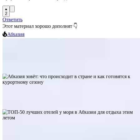
2
Ответить
Этот материал хорошо дополнят 👇
Абхазия
128
6
0
Маршрут электрички «Диоскурия» продлён до ж/д платформы
«Гума» в Сухуме
Абхазия
Абхазия зовёт: что происходит в стране и как готовятся к
курортному сезону
144
3
0
Абхазия
259
5
1
ТОП-50 лучших отелей у моря в Абхазии для отдыха этим
летом