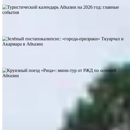
Абхазия
455
7
0
Туристический календарь Абхазии на 2026 год: главные
события
Абхазия
Зелёный постапокалипсис: «города-призраки» Ткуарчал и
Акармара в Абхазии
256
3
0
Абхазия
235
5
0
Круизный поезд «Рица»: мини-тур от РЖД по осенней
Абхазии
📌 Что нового
Детское купе в поездах РЖД и «Таврия»: что это, сколько
стоит и стоит ли выбирать