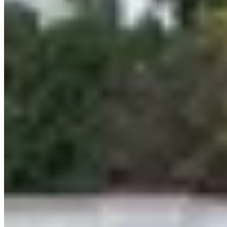
Какой способ связи выбрать в Абхазии: роуминг или местную
сим-карту?
Тарифы на 2026 год
О сайте
Контакты
Политика конфиденциальности
Пользовательское соглашение
Полное копирование и воспроизведение материалов сайта без
предварительного согласия автора запрещено.
При частичном использовании материалов обязательна
активная индексируемая гиперссылка на источник
публикации.
Некоторые материалы могут содержать реферальные ссылки
© 2026 Вандровник.ру | Авторский блог о путешествиях
Полное копирование и воспроизведение материалов сайта без
предварительного согласия автора запрещено.
При частичном использовании материалов обязательна
активная индексируемая гиперссылка на источник