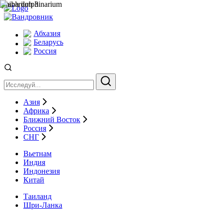
Абхазия
Беларусь
Россия
Азия
Африка
Ближний Восток
Россия
СНГ
Вьетнам
Индия
Индонезия
Китай
Таиланд
Шри-Ланка