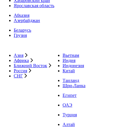
Хабаровский край
Ярославская область
Абхазия
Азербайджан
Беларусь
Грузия
Азия
Вьетнам
Африка
Индия
Ближний Восток
Индонезия
Россия
Китай
СНГ
Таиланд
Шри-Ланка
Египет
ОАЭ
Турция
Алтай