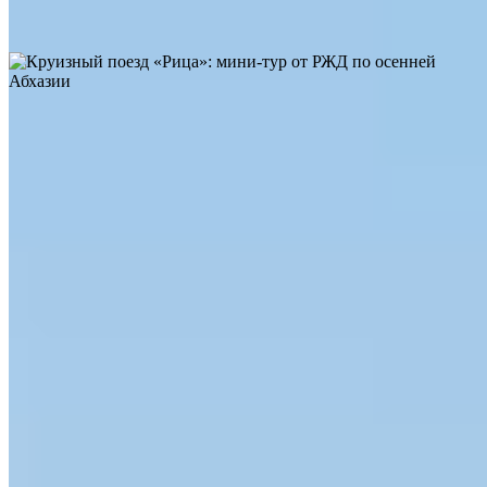
3
0
Абхазия
237
5
0
Круизный поезд «Рица»: мини-тур от РЖД по осенней
Абхазии
📌 Что нового
Детское купе в поездах РЖД и «Таврия»: что это, сколько
стоит и стоит ли выбирать
Детские билеты на самолёт: как сэкономить до 50% на
перелётах по России
Чартеры в Азию в 2026 году: запуск новых направлений
Сейчас читают 👀
На «Ласточке» в Абхазию: как быстро добраться из Адлера в
Сухум
Время в пути «Диоскурии» 3,5 часа
Из Санкт-Петербурга в Калининград на пароме через
Балтийское море