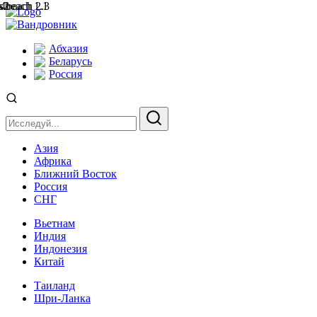
Абхазия
Беларусь
Россия
Азия
Африка
Ближний Восток
Россия
СНГ
Вьетнам
Индия
Индонезия
Китай
Таиланд
Шри-Ланка