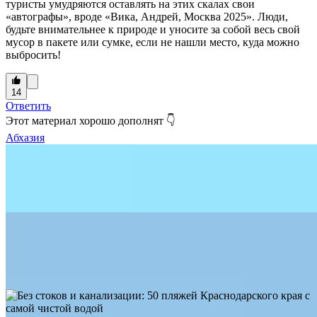
туристы умудряются оставлять на этих скалах свои
«автографы», вроде «Вика, Андрей, Москва 2025». Люди,
будьте внимательнее к природе и уносите за собой весь свой
мусор в пакете или сумке, если не нашли место, куда можно
выбросить!
14
Ответить
Этот материал хорошо дополнят 👇
Абхазия
8465
6
0
Цандрыпш: атмосфера деревенского вайба у лазурного моря
Абхазия
21102
32
0
Без сточных вод, мазута и канализации: 5 самых чистых
пляжей в Абхазии
Краснодарский край
33340
27