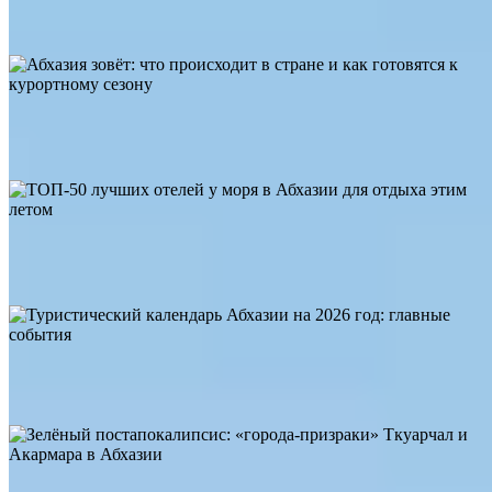
«Гума» в Сухуме
Абхазия
Абхазия зовёт: что происходит в стране и как готовятся к
курортному сезону
146
3
0
Абхазия
265
5
1
ТОП-50 лучших отелей у моря в Абхазии для отдыха этим
летом
Абхазия
458
7
0
Туристический календарь Абхазии на 2026 год: главные
события
Абхазия
Зелёный постапокалипсис: «города-призраки» Ткуарчал и
Акармара в Абхазии
258