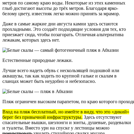
метров по самому краю воды. Некоторые из этих каменных
глыб достигают высоты до трёх метров. Благодаря ярко-
белому цвету, известняк легко можно принять за мрамор.
Даже в самые жаркие дни августа камни здесь остаются
прохладными. Это создаёт подходящие условия для тех, кто
приезжает сюда, чтобы позагорать. Отличная альтернатива
лежакам, которых здесь нет.
Естественные природные лежаки.
Лучше всего надеть обувь с нескользящей подошвой или
аквашузы, так как ходить по крупной гальке и скалам в
сланцах может быть неудобно и небезопасно.
Пляж ограничен высоким парапетом, по краю которого проходи
Вход на пляж бесплатный, но имейте в виду, что это «дикий»
берег без привычной инфраструктуры.
Здесь отсутствуют
спасательные вышки, шезлонги и зонты, душевые, раздевалки
и туалеты. Вместо урн на спуске у лестницы можно
почувствовать
увидеть стихийную свалку мусора.