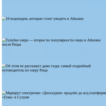
2
Без стоков и канализации: 50 пляжей Краснодарского края с
самой чистой водой
Абхазия
16 водопадов, которые стоит увидеть в Абхазии
11194
19
0
Абхазия
1474
3
0
Голубое озеро — второе по популярности озеро в Абхазии
после Рицы
Абхазия
17354
38
0
Об этом не расскажут даже гиды: самый подробный
путеводитель по озеру Рица
Абхазия
130
6
0
Маршрут электрички «Диоскурия» продлён до ж/д платформы