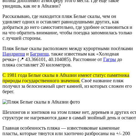
волны дополняют атмосферу этого места. Где ещё такое
увидишь, как не в Абхазии?
Рассказываю, где находится пляж Белые скалы, чем он
удивляет одних и оставляет равнодушными других, как
добраться до него самостоятельно, где удобнее остановиться и
на что обратить внимание, чтобы поездка запомнилась только
с лучшей стороны.
Пляж Белые скалы расположен между курортными посёлками
Цандрипш
и
Багрипш
, также известным как «Холодная
речка» (📍 43.366101, 40.104085). Расстояние от
Гагры
до
пляжа составляет 20 километров.
С 1981 года Белые скалы в Абхазии имеют статус памятника
природы государственного значения.
Своё название пляж
получил за белоснежный цвет камней, из которых сложен его
берег.
Шезлонгов и зонтиков на этом пляже нет, деревьев и других е
структуре не нагреваются даже в самый знойный день и остаю
Главная особенность пляжа — известняковые каменные
пласты, которые тянутся или хаотично разбросаны на +/- 200