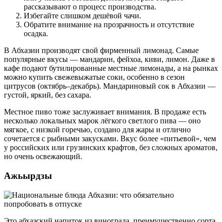
рассказывают о процесс производства.
Избегайте слишком дешёвой чачи.
Обратите внимание на прозрачность и отсутствие
осадка.
В Абхазии производят свой фирменный лимонад. Самые
популярные вкусы — мандарин, фейхоа, киви, лимон. Даже в
кафе подают бутилированные местные лимонады, а на рынках
можно купить свежевыжатые соки, особенно в сезон
цитрусов (октябрь–декабрь). Мандариновый сок в Абхазии —
густой, яркий, без сахара.
Местное пиво тоже заслуживает внимания. В продаже есть
несколько локальных марок лёгкого светлого пива — оно
мягкое, с низкой горечью, создано для жары и отлично
сочетается с рыбными закусками. Вкус более «питьевой», чем
у российских или грузинских крафтов, без сложных ароматов,
но очень освежающий.
Ажьырдзы
Это абхазский напиток из винограда, преимущественно сорта