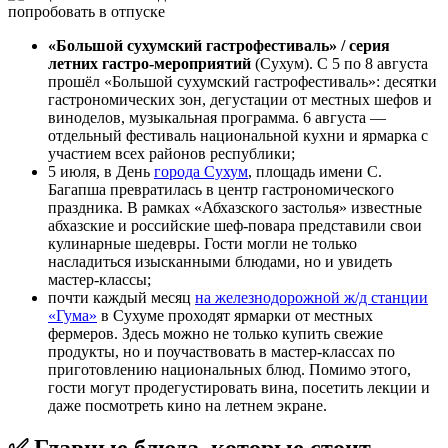
«Большой сухумский гастрофестиваль» / серия
летних гастро-мероприятий
(Сухум). С 5 по 8 августа
прошёл «Большой сухумский гастрофестиваль»: десятки
гастрономических зон, дегустации от местных шефов и
виноделов, музыкальная программа. 6 августа —
отдельный фестиваль национальной кухни и ярмарка с
участием всех районов республики;
5 июля, в День
города Сухум
, площадь имени С.
Багапша превратилась в центр гастрономического
праздника. В рамках «Абхазского застолья» известные
абхазские и российские шеф-повара представили свои
кулинарные шедевры. Гости могли не только
насладиться изысканными блюдами, но и увидеть
мастер-классы;
почти каждый месяц
на железнодорожной ж/д станции
«Гума»
в Сухуме проходят ярмарки от местных
фермеров. Здесь можно не только купить свежие
продукты, но и поучаствовать в мастер-классах по
приготовлению национальных блюд. Помимо этого,
гости могут продегустировать вина, посетить лекции и
даже посмотреть кино на летнем экране.
✅ Главные блюда, которые стоит