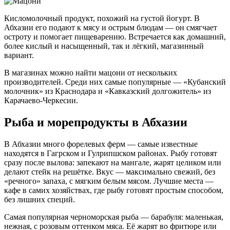
Кисломолочный продукт, похожий на густой йогурт. В
Абхазии его подают к мясу и острым блюдам — он смягчает
остроту и помогает пищеварению. Встречается как домашний,
более кислый и насыщенный, так и лёгкий, магазинный
вариант.
В магазинах можно найти мацони от нескольких
производителей. Среди них самые популярные — «Кубанский
молочник» из Краснодара и «Кавказский долгожитель» из
Карачаево-Черкесии.
Рыба и морепродукты в Абхазии
В Абхазии много форелевых ферм — самые известные
находятся в Гагрском и Гулрипшском районах. Рыбу готовят
сразу после вылова: запекают на мангале, жарят целиком или
делают стейк на решётке. Вкус — максимально свежий, без
«речного» запаха, с мягким белым мясом. Лучшие места —
кафе в самих хозяйствах, где рыбу готовят простым способом,
без лишних специй.
Самая популярная черноморская рыба — барабуля: маленькая,
нежная, с розовым оттенком мяса. Её жарят во фритюре или