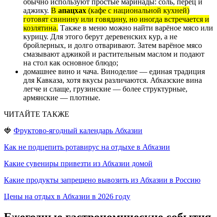
обычно используют простые маринады: соль, перец и
аджику.
В
апацхах
(кафе с национальной кухней)
готовят свинину или говядину, но иногда встречается и
козлятина.
Также в меню можно найти варёное мясо или
курицу. Для этого берут деревенских кур, а не
бройлерных, и долго отваривают. Затем варёное мясо
смазывают аджикой и растительным маслом и подают
на стол как основное блюдо;
домашнее вино и чача. Виноделие — единая традиция
для Кавказа, хотя вкусы различаются. Абхазские вина
легче и слаще, грузинские — более структурные,
армянские — плотные.
ЧИТАЙТЕ ТАКЖЕ
🍓
Фруктово-ягодный календарь Абхазии
Как не подцепить ротавирус на отдыхе в Абхазии
Какие сувениры привезти из Абхазии домой
Какие продукты запрещено вывозить из Абхазии в Россию
Цены на отдых в Абхазии в 2026 году
Ежегодные гастрономические события