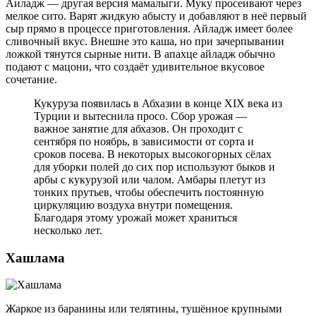
Аиладж — другая версия мамалыги. Муку просеивают через
мелкое сито. Варят жидкую абысту и добавляют в неё первый
сыр прямо в процессе приготовления. Айладж имеет более
сливочный вкус. Внешне это каша, но при зачерпывании
ложкой тянутся сырные нити. В апахце айладж обычно
подают с мацони, что создаёт удивительное вкусовое
сочетание.
Кукуруза появилась в Абхазии в конце XIX века из
Турции и вытеснила просо. Сбор урожая —
важное занятие для абхазов. Он проходит с
сентября по ноябрь, в зависимости от сорта и
сроков посева. В некоторых высокогорных сёлах
для уборки полей до сих пор используют быков и
арбы с кукурузой или чалом. Амбары плетут из
тонких прутьев, чтобы обеспечить постоянную
циркуляцию воздуха внутри помещения.
Благодаря этому урожай может храниться
несколько лет.
Хашлама
Жаркое из баранины или телятины, тушённое крупными