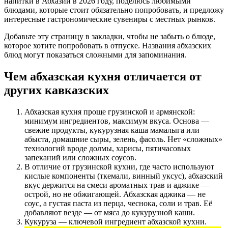
напитки в Абхазии в 2026 году, поделюсь любимыми
блюдами, которые стоит обязательно попробовать, и предложу
интересные гастрономические сувениры с местных рынков.
Добавьте эту страницу в закладки, чтобы не забыть о блюде,
которое хотите попробовать в отпуске. Названия абхазских
блюд могут показаться сложными для запоминания.
Чем абхазская кухня отличается от
других кавказских
Абхазская кухня проще грузинской и армянской:
минимум ингредиентов, максимум вкуса. Основа —
свежие продукты, кукурузная каша мамалыга или
абыста, домашние сыры, зелень, фасоль. Нет «сложных»
технологий вроде долмы, харисы, пятичасовых
запеканий или сложных соусов.
В отличие от грузинской кухни, где часто используют
кислые компоненты (ткемали, винный уксус), абхазский
вкус держится на смеси ароматных трав и аджике —
острой, но не обжигающей. Абхазская аджика — не
соус, а густая паста из перца, чеснока, соли и трав. Её
добавляют везде — от мяса до кукурузной каши.
Кукуруза — ключевой ингредиент абхазской кухни.