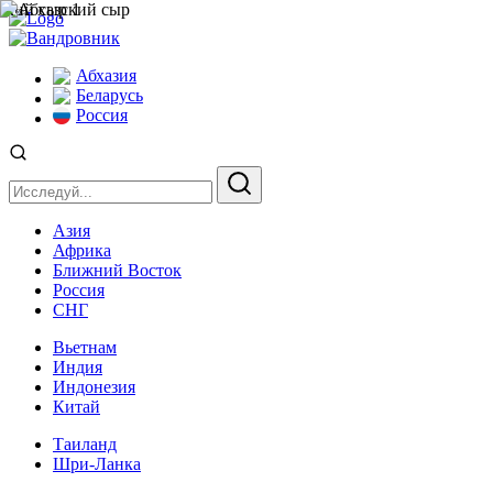
Абхазия
Беларусь
Россия
Азия
Африка
Ближний Восток
Россия
СНГ
Вьетнам
Индия
Индонезия
Китай
Таиланд
Шри-Ланка