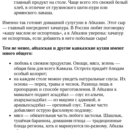
главный продукт на столе. Чаще всего это свежий белый
хлеб, в отличие от грузинского шоти-пури или
армянского лаваша.
Именно так готовят домашний сулугуни в Абхазии. Этот сыр
— главный ингредиент хачапура. В России любят поговорку
«кашу маслом не испортишь», а в Абхазии уверены: хачапур
не испортишь, если добавить в него побольше сыра!
Тем не менее, абхазская и другие кавказские кухни имеют
много общего:
любовь к свежим продуктам. Овощи, мясо, зелень —
общая база для всего Кавказа. Острота придаёт блюдам
особый колорит;
на каждом столе можно увидеть натуральные соусы. Их
основа — перец, травы и чеснок. Разница лишь в
пропорциях и способе приготовления. В Абхазии к
мамалыге подают асыдзбал — соус из алычи,
ахарцэысыдзбал — из мацони с аджикой, и
арашыхсыдзбал — ореховый соус. Также часто
добавляют острую фасолевую подливу;
мясо — обязательная часть любого застолья. Шашлык,
тушёная баранина, домашняя птица — традиционные
блюда региона, хоть и маринуются по-разному. Абхазы