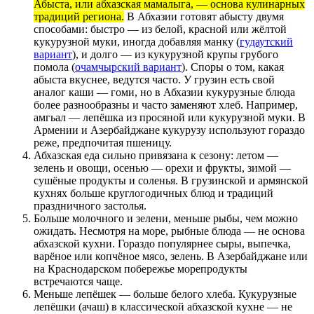
Абыста, или абхазская мамалыга, — основа кулинарных
традиций региона.
В Абхазии готовят абысту двумя
способами: быстро — из белой, красной или жёлтой
кукурузной муки, иногда добавляя манку (
гудаутский
вариант
), и долго — из кукурузной крупы грубого
помола (
очамчырский вариант
). Споры о том, какая
абыста вкуснее, ведутся часто. У грузин есть свой
аналог каши — гоми, но в Абхазии кукурузные блюда
более разнообразны и часто заменяют хлеб. Например,
амгьал — лепёшка из просяной или кукурузной муки. В
Армении и Азербайджане кукурузу используют гораздо
реже, предпочитая пшеницу.
Абхазская еда сильно привязана к сезону: летом —
зелень и овощи, осенью — орехи и фрукты, зимой —
сушёные продукты и соленья. В грузинской и армянской
кухнях больше круглогодичных блюд и традиций
праздничного застолья.
Больше молочного и зелени, меньше рыбы, чем можно
ожидать. Несмотря на море, рыбные блюда — не основа
абхазской кухни. Гораздо популярнее сыры, выпечка,
варёное или копчёное мясо, зелень. В Азербайджане или
на Краснодарском побережье морепродукты
встречаются чаще.
Меньше лепёшек — больше белого хлеба. Кукурузные
лепёшки (ачаш) в классической абхазской кухне — не