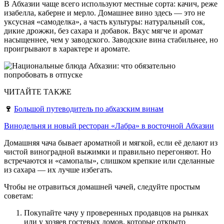
В Абхазии чаще всего используют местные сорта: качич, реже
изабелла, каберне и мерло. Домашнее вино здесь — это не
уксусная «самоделка», а часть культуры: натуральный сок,
дикие дрожжи, без сахара и добавок. Вкус мягче и аромат
насыщеннее, чем у заводского. Заводские вина стабильнее, но
проигрывают в характере и аромате.
ЧИТАЙТЕ ТАКЖЕ
🍷
Большой путеводитель по абхазским винам
Винодельня и новый ресторан «Лабра» в восточной Абхазии
Домашняя чача бывает ароматной и мягкой, если её делают из
чистой виноградной выжимки и правильно перегоняют. Но
встречаются и «самопалы», слишком крепкие или сделанные
из сахара — их лучше избегать.
Чтобы не отравиться домашней чачей, следуйте простым
советам:
Покупайте чачу у проверенных продавцов на рынках
или у хозяев гостевых домов, которые открыто