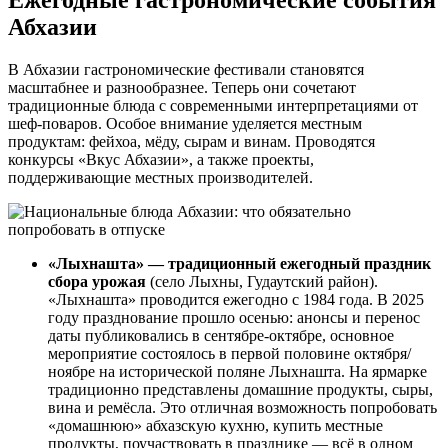
Абхазии
В Абхазии гастрономические фестивали становятся
масштабнее и разнообразнее. Теперь они сочетают
традиционные блюда с современными интерпретациями от
шеф-поваров. Особое внимание уделяется местным
продуктам: фейхоа, мёду, сырам и винам. Проводятся
конкурсы «Вкус Абхазии», а также проекты,
поддерживающие местных производителей.
«Лыхнашта» — традиционный ежегодный праздник
сбора урожая
(село Лыхны, Гудаутский район).
«Лыхнашта» проводится ежегодно с 1984 года. В 2025
году празднование прошло осенью: анонсы и перенос
даты публиковались в сентябре-октябре, основное
мероприятие состоялось в первой половине октября/
ноябре на исторической поляне Лыхнашта. На ярмарке
традиционно представлены домашние продукты, сыры,
вина и ремёсла. Это отличная возможность попробовать
«домашнюю» абхазскую кухню, купить местные
продукты, поучаствовать в празднике — всё в одном