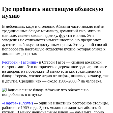
Где пробовать настоящую абхазскую
кухню
В небольших кафе и столовых Абхазии часто можно найти
традиционные блюда: мамалыгу, домашний сыр, мясо на
мангале, свежие овощи, аджику, фрукты и вино. Эти
заведения не отличаются изысканностью, но предлагают
аутентичный вкус по доступным ценам. Это лучший способ
попробовать настоящую абхазскую кухню, которая ближе к
домашним рецептам.
Ресторан «Гагрипш»
в Старой Гагре — символ абхазской
гастрономии. Это историческое деревянное здание, похожее
на дворец, на побережье. В меню есть как традиционные
блюда: форель, мясное «трио от шефа», шашлык, хачапур, так
и другие. Средний чек — около 1500–2000 ₽ на человека.
«Нартаа» (Сухум)
— один из известных ресторанов столицы,
работает с 1969 года. Здесь можно насладиться абхазской
кухней. В меню: национальные блюда — мамалыга, лобио,