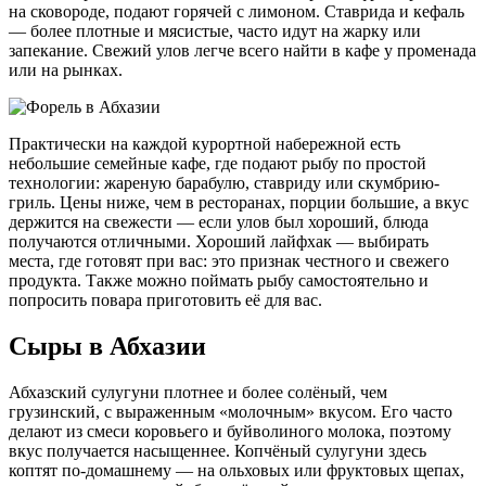
на сковороде, подают горячей с лимоном. Ставрида и кефаль
— более плотные и мясистые, часто идут на жарку или
запекание. Свежий улов легче всего найти в кафе у променада
или на рынках.
Практически на каждой курортной набережной есть
небольшие семейные кафе, где подают рыбу по простой
технологии: жареную барабулю, ставриду или скумбрию-
гриль. Цены ниже, чем в ресторанах, порции большие, а вкус
держится на свежести — если улов был хороший, блюда
получаются отличными. Хороший лайфхак — выбирать
места, где готовят при вас: это признак честного и свежего
продукта. Также можно поймать рыбу самостоятельно и
попросить повара приготовить её для вас.
Сыры в Абхазии
Абхазский сулугуни плотнее и более солёный, чем
грузинский, с выраженным «молочным» вкусом. Его часто
делают из смеси коровьего и буйволиного молока, поэтому
вкус получается насыщеннее. Копчёный сулугуни здесь
коптят по-домашнему — на ольховых или фруктовых щепах,